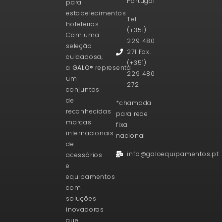
Portugal
para
estabelecimentos
Tel.
hoteleiros.
(+351)
Com uma
229 480
seleção
271 Fax.
cuidadosa,
(+351)
a
GALO®
representa
229 480
um
272
conjuntos
de
*chamada
reconhecidas
para rede
marcas
fixa
internacionais
nacional
de
info@galoequipamentos.pt
acessórios
e
equipamentos
com
soluções
inovadoras
que