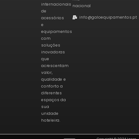
internacionais
nacional
de
info@galoequipamentos.pt
acessórios
e
equipamentos
com
soluções
inovadoras
que
acrescentam
valor,
qualidade e
conforto a
diferentes
espaços da
sua
unidade
hoteleira.
Copyright © 2024 Laser