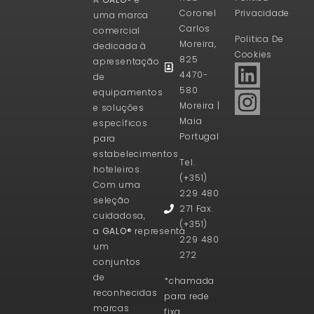
Coronel
Privacidade
uma marca
Carlos
comercial
Politica De
Moreira,
dedicada à
Cookies
825
apresentação
4470-
de
580
equipamentos
Moreira |
e soluções
Maia
específicos
Portugal
para
estabelecimentos
Tel.
hoteleiros.
(+351)
Com uma
229 480
seleção
271 Fax.
cuidadosa,
(+351)
a
GALO®
representa
229 480
um
272
conjuntos
de
*chamada
reconhecidas
para rede
marcas
fixa