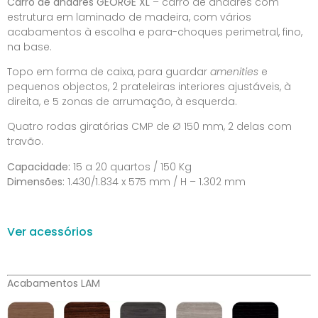
Carro de andares GEORGE XL
– carro de andares com
estrutura em laminado de madeira, com vários
acabamentos à escolha e para-choques perimetral, fino,
na base.
Topo em forma de caixa, para guardar
amenities
e
pequenos objectos, 2 prateleiras interiores ajustáveis, à
direita, e 5 zonas de arrumação, à esquerda.
Quatro rodas giratórias CMP de Ø 150 mm, 2 delas com
travão.
Capacidade:
15 a 20 quartos / 150 Kg
Dimensões:
1.430/1.834 x 575 mm / H – 1.302 mm
Ver acessórios
Acabamentos LAM