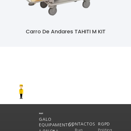
Carro De Andares TAHITI M KIT
Ler Mais
GALO
CONTACTOS
RGPD
EQUIPAMENTOS
Rua
Politica
A
GALO®
é