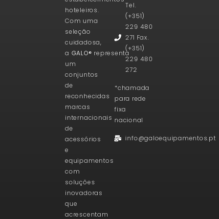
Tel.
hoteleiros.
(+351)
Com uma
229 480
seleção
271 Fax.
cuidadosa,
(+351)
a
GALO®
representa
229 480
um
272
conjuntos
de
*chamada
reconhecidas
para rede
marcas
fixa
internacionais
nacional
de
info@galoequipamentos.pt
acessórios
e
equipamentos
com
soluções
inovadoras
que
acrescentam