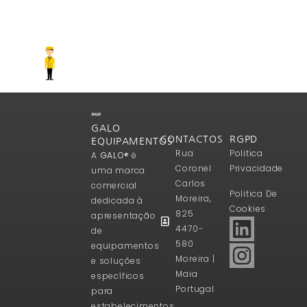
GALO
CONTACTOS
RGPD
EQUIPAMENTOS
Rua
Politica
A
GALO®
é
Coronel
Privacidade
uma marca
Carlos
comercial
Politica De
Moreira,
dedicada à
Cookies
825
apresentação
4470-
de
580
equipamentos
Moreira |
e soluções
Maia
específicos
Portugal
para
estabelecimentos