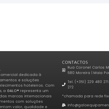
CONTACTOS
Rua Coronel Carlos M
S
580 Moreira | Maia Po
omercial dedicada à
amentos e soluções
Tel. (+351) 229 480 27
elecimentos hoteleiros. Com
272
a, a
GALO®
representa um
das marcas internacionais
*chamada para rede fix
amentos com soluções
info@galoequipamen
ntam valor, qualidade e