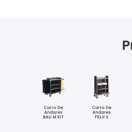
P
Carro De
Carro De
Andares
Andares
BALI M KIT
FIDJI S
Ler Mais
Ler Mais