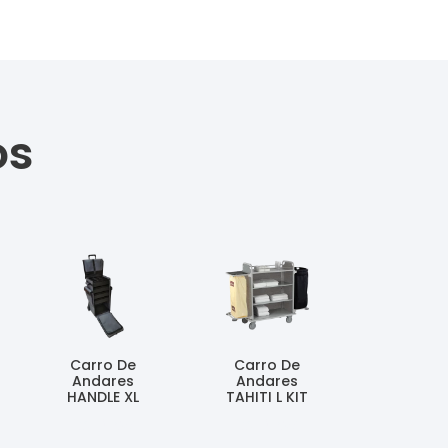
os
Carro De
Carro De
Andares
Andares
HANDLE XL
TAHITI L KIT
Ler Mais
Ler Mais