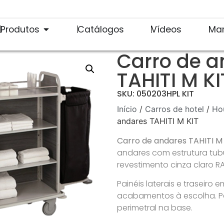
Produtos
Catálogos
Vídeos
Ma
Carro de a
TAHITI M KI
SKU: 050203HPL KIT
Início
/
Carros de hotel
/
Ho
andares TAHITI M KIT
Carro de andares TAHITI M
andares com estrutura tu
revestimento cinza claro RA
Painéis laterais e traseiro 
acabamentos à escolha. 
perimetral na base.