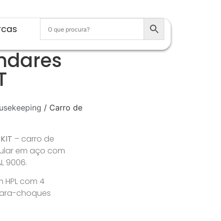
rcas
ndares
T
usekeeping
/ Carro de
 KIT
– carro de
bular em aço com
L 9006.
em HPL com 4
Para-choques