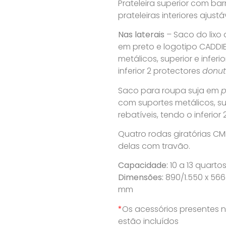
Prateleira superior com bar
prateleiras interiores ajustá
Nas laterais
– Saco do lixo 
em preto e logotipo CADDI
metálicos, superior e inferi
inferior 2 protectores
donut
Saco para roupa suja em
p
com suportes metálicos, sup
rebatíveis, tendo o inferior
Quatro rodas giratórias CM
delas com travão.
Capacidade:
10 a 13 quarto
Dimensões:
890/1.550 x 566 
mm
*
Os acessórios presentes
estão incluídos