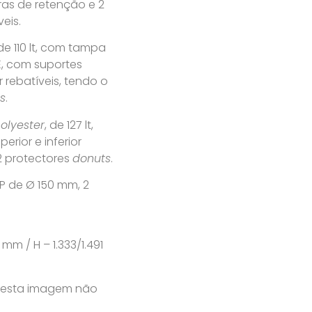
ras de retenção e 2
veis.
de 110 lt, com tampa
E, com suportes
or rebatíveis, tendo o
s
.
olyester
, de 127 lt,
erior e inferior
 2 protectores
donuts
.
P de Ø 150 mm, 2
s
mm / H – 1.333/1.491
 nesta imagem não