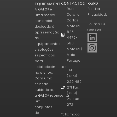
CONTACTOS
RGPD
EQUIPAMENTOS
Rua
Politica
A
GALO®
é
Coronel
Privacidade
uma marca
Carlos
comercial
Politica De
Moreira,
dedicada à
Cookies
825
apresentação
4470-
de
580
equipamentos
Moreira |
e soluções
Maia
específicos
Portugal
para
estabelecimentos
Tel.
hoteleiros.
(+351)
Com uma
229 480
seleção
271 Fax.
cuidadosa,
(+351)
a
GALO®
representa
229 480
um
272
conjuntos
de
*chamada