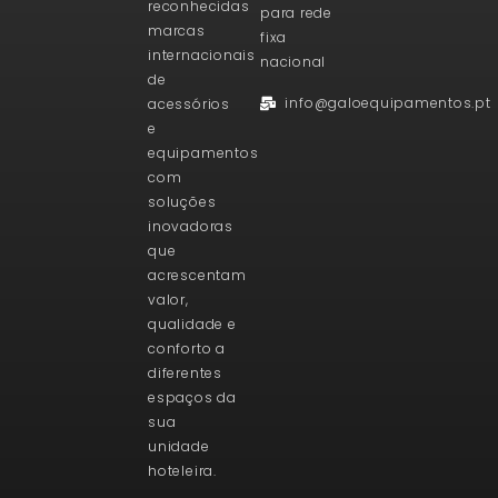
reconhecidas
para rede
marcas
fixa
internacionais
nacional
de
info@galoequipamentos.pt
acessórios
e
equipamentos
com
soluções
inovadoras
que
acrescentam
valor,
qualidade e
conforto a
diferentes
espaços da
sua
unidade
hoteleira.