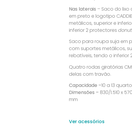
Nas laterais
– Saco do lixo 
em preto e logotipo CADDI
metálicos, superior e inferi
inferior 2 protectores
donut
Saco para roupa suja em pol
com suportes metálicos, sup
rebatíveis, tendo o inferior
Quatro rodas giratórias CM
delas com travão.
Capacidade –
10 a 13 quart
Dimensões –
830/1.510 x 57
mm
Ver acessórios