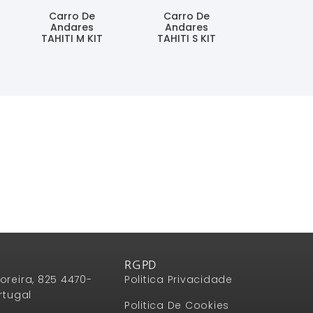
Carro De
Carro De
Andares
Andares
TAHITI M KIT
TAHITI S KIT
Ler Mais
Ler Mais
RGPD
oreira, 825 4470-
Politica Privacidade
rtugal
Politica De Cookies