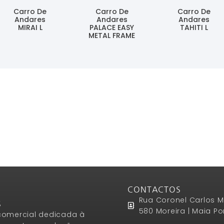
Carro De
Carro De
Carro De
Andares
Andares
Andares
MIRAI L
PALACE EASY
TAHITI L
METAL FRAME
Ler Mais
Ler Mais
Ler Mais
CONTACTOS
Rua Coronel Carlos M
S
580 Moreira | Maia Po
omercial dedicada à