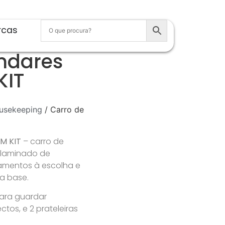
rcas
ndares
KIT
usekeeping
/ Carro de
M KIT
– carro de
 laminado de
amentos à escolha e
a base.
ara guardar
tos, e 2 prateleiras