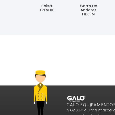
Bolsa
Carro De
TRENDIE
Andares
FIDJI M
Ler Mais
Ler Mais
GALO EQUIPAMENTO
A
GALO®
é uma marca c