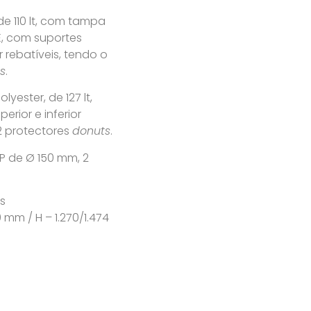
de 110 lt, com tampa
E, com suportes
or rebatíveis, tendo o
s
.
yester, de 127 lt,
erior e inferior
 2 protectores
donuts
.
P de Ø 150 mm, 2
os
0 mm / H – 1.270/1.474