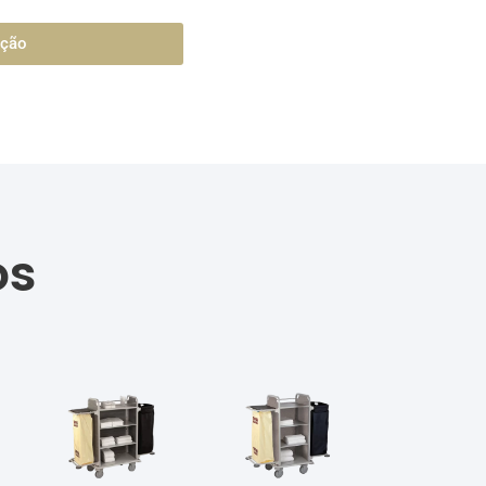
ação
os