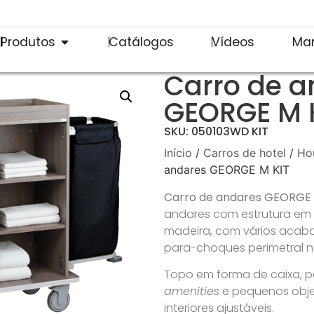
Produtos
Catálogos
Vídeos
Ma
Carro de a
GEORGE M 
SKU: 050103WD KIT
Início
/
Carros de hotel
/
Ho
andares GEORGE M KIT
Carro de andares GEORGE 
andares com estrutura em
madeira, com vários acab
para-choques perimetral n
Topo em forma de caixa, p
amenities
e pequenos objec
interiores ajustáveis.