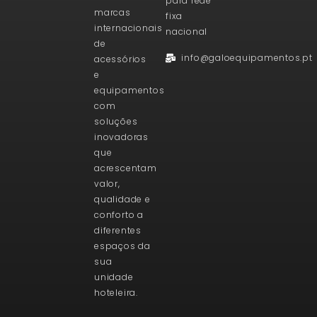
para rede
marcas
fixa
internacionais
nacional
de
info@galoequipamentos.pt
acessórios
e
equipamentos
com
soluções
inovadoras
que
acrescentam
valor,
qualidade e
conforto a
diferentes
espaços da
sua
unidade
hoteleira.