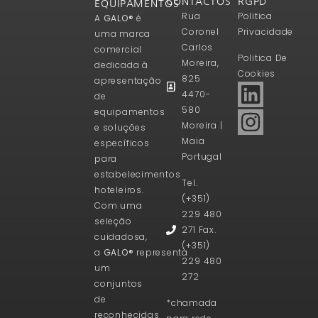
CONTACTOS
RGPD
EQUIPAMENTOS
Rua
Politica
A
GALO®
é
Coronel
Privacidade
uma marca
Carlos
comercial
Politica De
Moreira,
dedicada à
Cookies
825
apresentação
4470-
de
580
equipamentos
Moreira |
e soluções
Maia
específicos
Portugal
para
estabelecimentos
Tel.
hoteleiros.
(+351)
Com uma
229 480
seleção
271 Fax.
cuidadosa,
(+351)
a
GALO®
representa
229 480
um
272
conjuntos
de
*chamada
reconhecidas