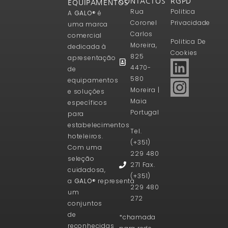
CONTACTOS
RGPD
EQUIPAMENTOS
Rua
Politica
A
GALO®
é
Coronel
Privacidade
uma marca
Carlos
comercial
Politica De
Moreira,
dedicada à
Cookies
825
apresentação
4470-
de
580
equipamentos
Moreira |
e soluções
Maia
específicos
Portugal
para
estabelecimentos
Tel.
hoteleiros.
(+351)
Com uma
229 480
seleção
271 Fax.
cuidadosa,
(+351)
a
GALO®
representa
229 480
um
272
conjuntos
de
*chamada
reconhecidas