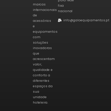
para rede
marcas
fixa
internacionais
nacional
de
info@galoequipamentos.pt
acessórios
e
equipamentos
com
soluções
inovadoras
que
acrescentam
valor,
qualidade e
conforto a
diferentes
espaços da
sua
unidade
hoteleira.