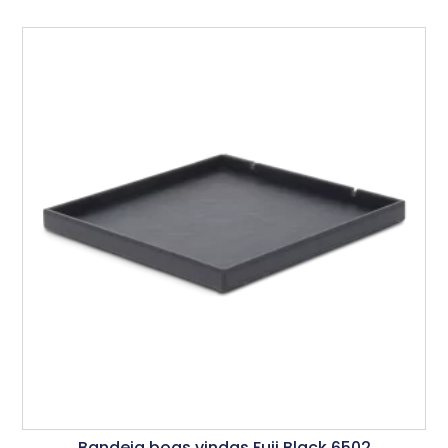
Bandeja boas vindas Fuji Black 6502