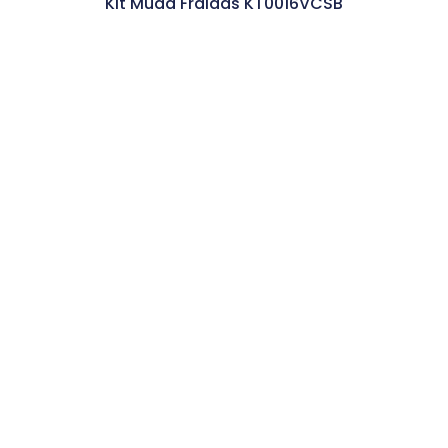
Kit Muda Fraldas KT0016VCSB
Ler Mais