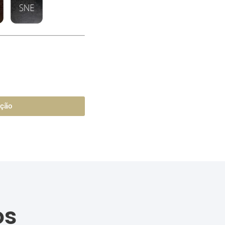
ação
os