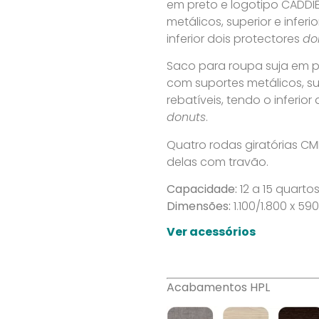
em preto e logotipo CADDI
metálicos, superior e inferi
inferior dois protectores
do
Saco para roupa suja em pol
com suportes metálicos, sup
rebatíveis, tendo o inferior
donuts
.
Quatro rodas giratórias C
delas com travão.
Capacidade:
12 a 15 quartos
Dimensões:
1.100/1.800 x 5
Ver acessórios
Acabamentos HPL