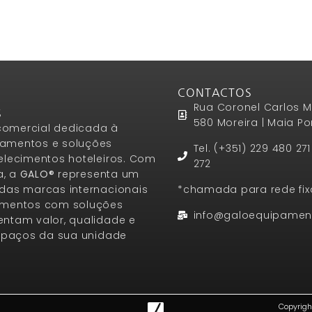
CONTACTOS
Rua Coronel Carlos M
S
580 Moreira | Maia Po
omercial dedicada à
amentos e soluções
Tel. (+351) 229 480 27
elecimentos hoteleiros. Com
272
a, a
GALO®
representa um
das marcas internacionais
*chamada para rede fix
amentos com soluções
info@galoequipamen
ntam valor, qualidade e
espaços da sua unidade
Copyrigh