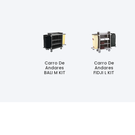
Carro De
Carro De
Andares
Andares
BALI M KIT
FIDJI L KIT
Ler Mais
Ler Mais