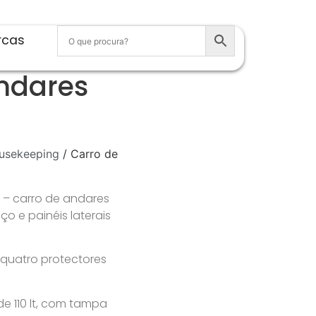
rcas
ndares
usekeeping
/ Carro de
– carro de andares
o e painéis laterais
s quatro protectores
de 110 lt, com tampa