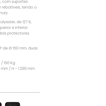
E, com suportes
or rebatíveis, tendo o
nuts
.
yester, de 127 lt,
erior e inferior
 dois protectores
MP de Ø 150 mm, duas
 / 150 Kg
90 mm / H – 1.290 mm