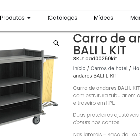
Produtos
Catálogos
Vídeos
Ma
Carro de a
BALI L KIT
SKU: cad00250kit
Início
/
Carros de hotel
/
Ho
andares BALI L KIT
Carro de andares BALI L KIT
com estrutura tubular em aç
e traseiro em HPL.
Duas prateleiras ajustávei
donuts
nos cantos.
Nas laterais
– Saco do lixo 