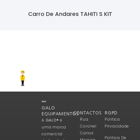
Carro De Andares TAHITI S KIT
Ler Mais
GALO
CONTACTOS
RGPD
EQUIPAMENTOS
Rua
Politica
A
GALO®
é
Coronel
Privacidade
uma marca
Carlos
comercial
Politica De
Moreira,