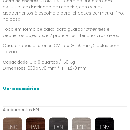
Carro de andares GEORGE S
– carro de andares com
estrutura em laminado de madeira, com vários
acabamentos à escolha e para-choques perimetral, fino,
na base.
Topo em forma de caixa, para guardar
amenities
e
pequenos objectos, e 2 prateleiras interiores ajustáveis.
Quatro rodas giratórias CMP de Ø 150 mm, 2 delas com
travão.
Capacidade:
5 a 8 quartos / 150 Kg
Dimensões:
630 x 570 mm / H – 1.270 mm
Ver acessórios
Acabamentos HPL