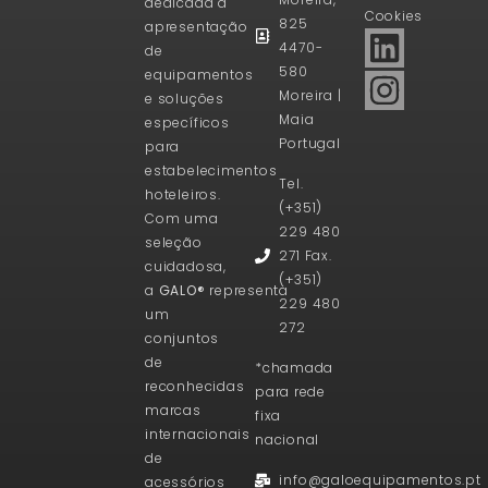
dedicada à
Cookies
825
apresentação
4470-
de
580
equipamentos
Moreira |
e soluções
Maia
específicos
Portugal
para
estabelecimentos
Tel.
hoteleiros.
(+351)
Com uma
229 480
seleção
271 Fax.
cuidadosa,
(+351)
a
GALO®
representa
229 480
um
272
conjuntos
de
*chamada
reconhecidas
para rede
marcas
fixa
internacionais
nacional
de
info@galoequipamentos.pt
acessórios