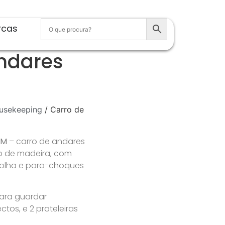
rcas
ndares
usekeeping
/ Carro de
 M
– carro de andares
o de madeira, com
olha e para-choques
ara guardar
tos, e 2 prateleiras