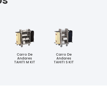
os
Carro De
Carro De
Andares
Andares
TAHITI M KIT
TAHITI S KIT
Ler Mais
Ler Mais