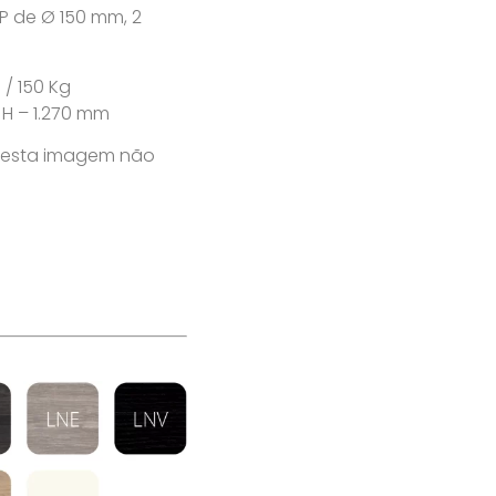
P de Ø 150 mm, 2
 / 150 Kg
 H – 1.270 mm
 nesta imagem não