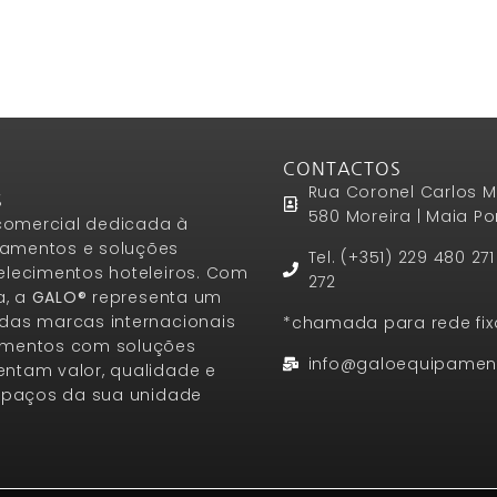
CONTACTOS
Rua Coronel Carlos M
S
580 Moreira | Maia Po
omercial dedicada à
amentos e soluções
Tel. (+351) 229 480 27
elecimentos hoteleiros. Com
272
a, a
GALO®
representa um
das marcas internacionais
*chamada para rede fix
amentos com soluções
info@galoequipamen
ntam valor, qualidade e
espaços da sua unidade