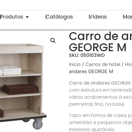
Produtos
Catálogos
Vídeos
Ma
Carro de a
GEORGE M
SKU: 050103WD
Início
/
Carros de hotel
/
Ho
andares GEORGE M
Carro de andares GEORGE
com estrutura em laminad
vários acabamentos à esc
perimetral, fino, na base.
Topo em forma de caixa, p
amenities
e pequenos objec
interiores ajustáveis.