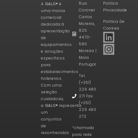
Rua
Politica
A
GALO®
é
Coronel
Privacidade
uma marca
Carlos
comercial
Politica De
Moreira,
dedicada à
Cookies
825
apresentação
4470-
de
580
equipamentos
Moreira |
e soluções
Maia
específicos
Portugal
para
estabelecimentos
Tel.
hoteleiros.
(+351)
Com uma
229 480
seleção
271 Fax.
cuidadosa,
(+351)
a
GALO®
representa
229 480
um
272
conjuntos
de
*chamada
reconhecidas
para rede