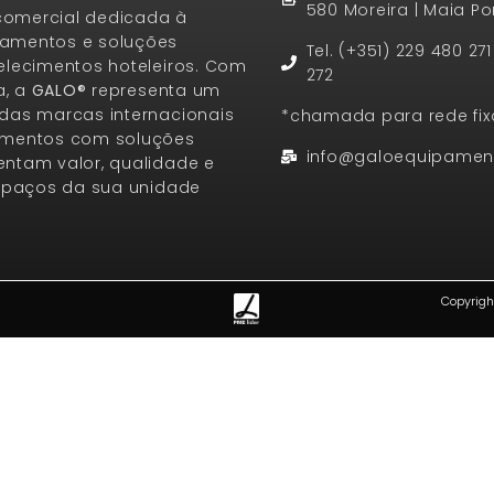
580 Moreira | Maia Po
omercial dedicada à
amentos e soluções
Tel. (+351) 229 480 27
elecimentos hoteleiros. Com
272
a, a
GALO®
representa um
das marcas internacionais
*chamada para rede fix
amentos com soluções
info@galoequipamen
ntam valor, qualidade e
espaços da sua unidade
Copyrigh