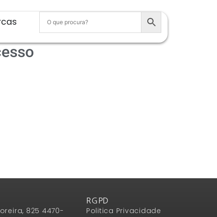
rcas
cesso
RGPD
oreira, 825 4470-
Politica Privacidade