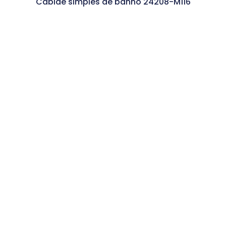
Cabide simples de banho 24208-M116
Ler Mais