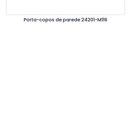
Porta-copos de parede 24201-M116
Ler Mais