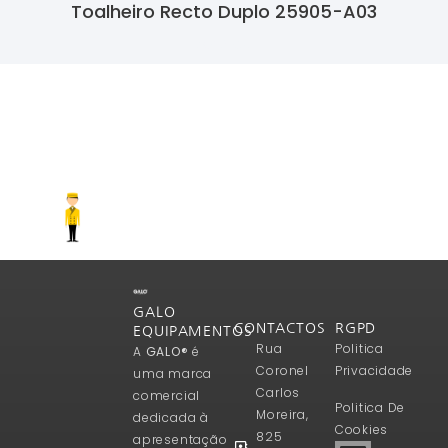
Toalheiro Recto Duplo 25905-A03
Ler Mais
GALO
CONTACTOS
RGPD
EQUIPAMENTOS
Rua
Politica
A
GALO®
é
Coronel
Privacidade
uma marca
Carlos
comercial
Politica De
Moreira,
dedicada à
Cookies
825
apresentação