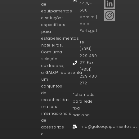
4470-
de
580
equipamentos
Moreira |
e soluções
Maia
específicos
Portugal
para
estabelecimentos
Tel.
hoteleiros.
(+351)
Com uma
229 480
seleção
271 Fax.
cuidadosa,
(+351)
a
GALO®
representa
229 480
um
272
conjuntos
de
*chamada
reconhecidas
para rede
marcas
fixa
internacionais
nacional
de
info@galoequipamentos.pt
acessórios
e