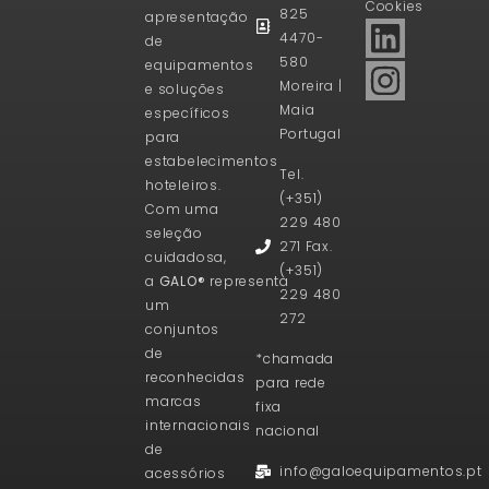
Cookies
825
apresentação
4470-
de
580
equipamentos
Moreira |
e soluções
Maia
específicos
Portugal
para
estabelecimentos
Tel.
hoteleiros.
(+351)
Com uma
229 480
seleção
271 Fax.
cuidadosa,
(+351)
a
GALO®
representa
229 480
um
272
conjuntos
de
*chamada
reconhecidas
para rede
marcas
fixa
internacionais
nacional
de
info@galoequipamentos.pt
acessórios