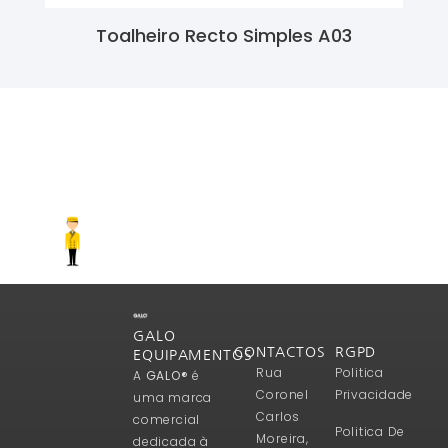
Toalheiro Recto Simples A03
Ler Mais
GALO
CONTACTOS
RGPD
EQUIPAMENTOS
Rua
Politica
A
GALO®
é
Coronel
Privacidade
uma marca
Carlos
comercial
Politica De
Moreira,
dedicada à