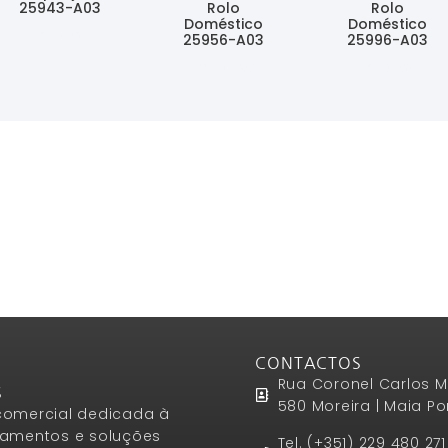
25943-A03
Rolo
Rolo
Doméstico
Doméstico
Ler Mais
25956-A03
25996-A03
Ler Mais
Ler Mais
CONTACTOS
Rua Coronel Carlos M
S
580 Moreira | Maia Po
omercial dedicada à
amentos e soluções
Tel. (+351) 229 480 27