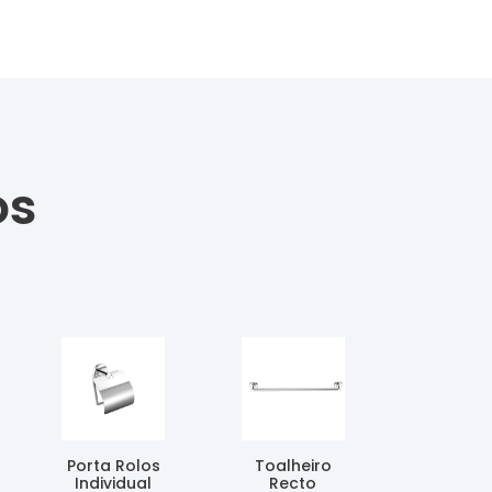
os
Porta Rolos
Toalheiro
Individual
Recto