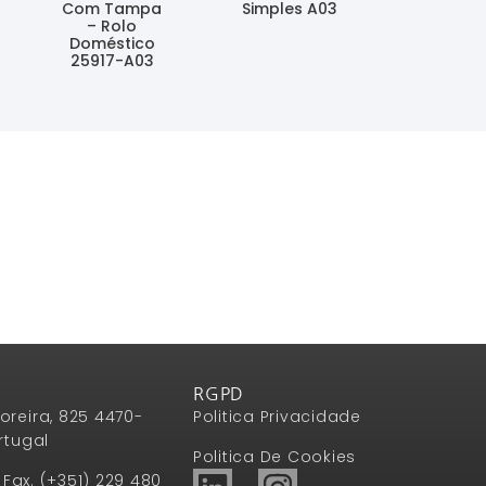
Com Tampa
Simples A03
– Rolo
Ler Mais
Doméstico
25917-A03
Ler Mais
RGPD
oreira, 825 4470-
Politica Privacidade
rtugal
Politica De Cookies
1 Fax. (+351) 229 480