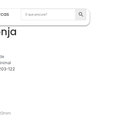
rcas
onja
de
inimal
203-122
 120mm