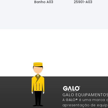
Banho A03
25901-A03
Ler Mais
Ler Mais
GALO EQUIPAMENTO
A
GALO®
é uma marca c
apresentação de equip