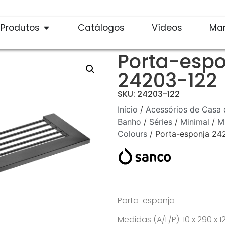
Produtos
Catálogos
Vídeos
Ma
Porta-esp
24203-122
SKU: 24203-122
Início
/
Acessórios de Casa 
Banho
/
Séries
/
Minimal
/
M
Colours
/ Porta-esponja 24
Porta-esponja
Medidas (A/L/P): 10 x 290 x