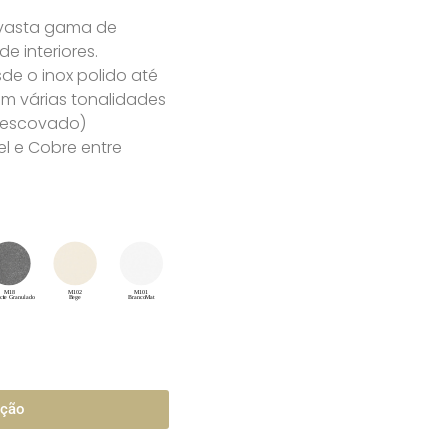
 vasta gama de
 interiores.
e o inox polido até
m várias tonalidades
u escovado)
l e Cobre entre
ação