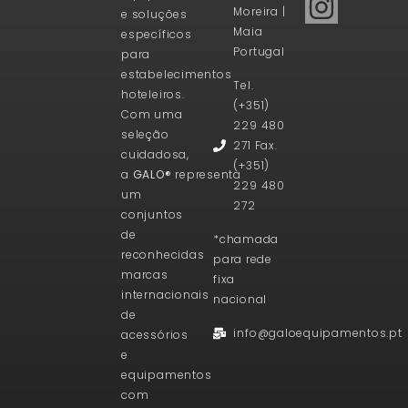
Moreira |
e soluções
Maia
específicos
Portugal
para
estabelecimentos
Tel.
hoteleiros.
(+351)
Com uma
229 480
seleção
271 Fax.
cuidadosa,
(+351)
a
GALO®
representa
229 480
um
272
conjuntos
de
*chamada
reconhecidas
para rede
marcas
fixa
internacionais
nacional
de
info@galoequipamentos.pt
acessórios
e
equipamentos
com