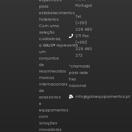
Portugal
para
estabelecimentos
Tel.
hoteleiros.
(+351)
Com uma
229 480
seleção
271 Fax.
cuidadosa,
(+351)
a
GALO®
representa
229 480
um
272
conjuntos
de
*chamada
reconhecidas
para rede
marcas
fixa
internacionais
nacional
de
info@galoequipamentos.pt
acessórios
e
equipamentos
com
soluções
inovadoras