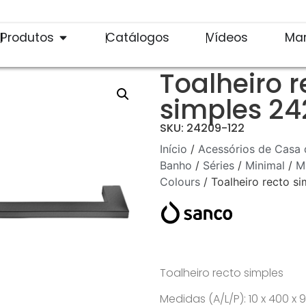
Produtos
Catálogos
Vídeos
Ma
Toalheiro r
simples 24
SKU: 24209-122
Início
/
Acessórios de Casa 
Banho
/
Séries
/
Minimal
/
M
Colours
/ Toalheiro recto s
Toalheiro recto simples
Medidas (A/L/P): 10 x 400 