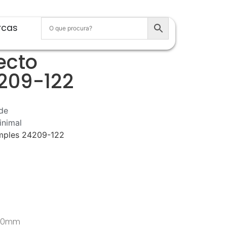
rcas
ecto
209-122
de
inimal
imples 24209-122
x 90mm