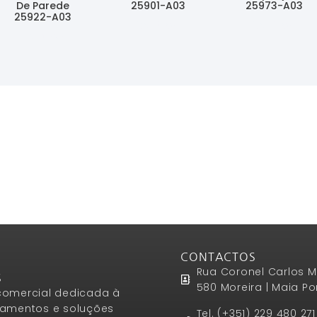
De Parede
25901-A03
25973-A03
25922-A03
Ler Mais
Ler Mais
Ler Mais
CONTACTOS
Rua Coronel Carlos M
S
580 Moreira | Maia Po
omercial dedicada à
amentos e soluções
Tel. (+351) 229 480 27