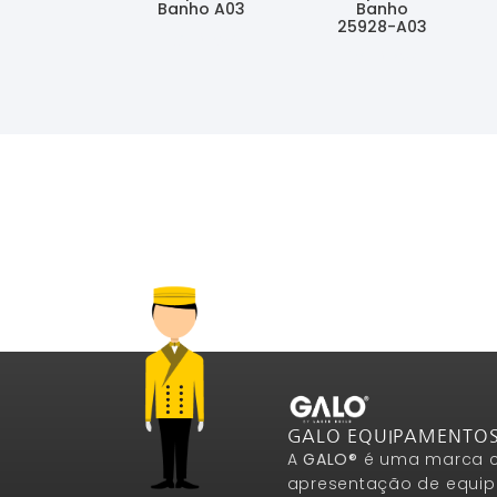
Banho A03
Banho
25928-A03
Ler Mais
Ler Mais
GALO EQUIPAMENTO
A
GALO®
é uma marca c
apresentação de equip