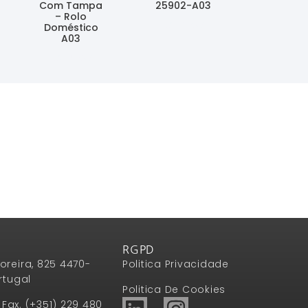
Com Tampa
25902-A03
– Rolo
Ler Mais
Doméstico
A03
Ler Mais
RGPD
oreira, 825 4470-
Politica Privacidade
rtugal
Politica De Cookies
1 Fax. (+351) 229 480