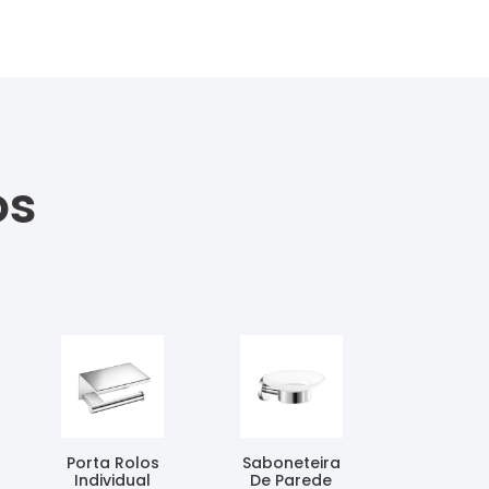
os
Porta Rolos
Saboneteira
Individual
De Parede