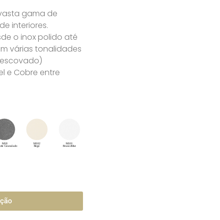
 vasta gama de
 interiores.
e o inox polido até
m várias tonalidades
u escovado)
l e Cobre entre
ação