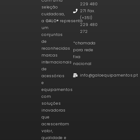
Com uma
229 480
seleção
271 Fax.
cuidadosa,
(+351)
a
GALO®
representa
229 480
um
272
conjuntos
de
*chamada
reconhecidas
para rede
marcas
fixa
internacionais
nacional
de
info@galoequipamentos.pt
acessórios
e
equipamentos
com
soluções
inovadoras
que
acrescentam
valor,
qualidade e