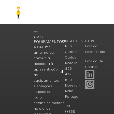
GALO
CONTACTOS
RGPD
EQUIPAMENTOS
Rua
Politica
A
GALO®
é
Coronel
Privacidade
uma marca
Carlos
comercial
Politica De
Moreira,
dedicada à
Cookies
825
apresentação
4470-
de
580
equipamentos
Moreira |
e soluções
Maia
específicos
Portugal
para
estabelecimentos
Tel.
hoteleiros.
(+351)