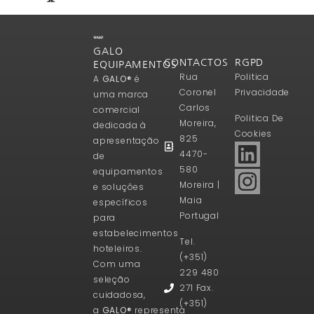
GALO
CONTACTOS
RGPD
EQUIPAMENTOS
Rua
Politica
A
GALO®
é
Coronel
Privacidade
uma marca
Carlos
comercial
Politica De
Moreira,
dedicada à
Cookies
825
apresentação
4470-
de
580
equipamentos
Moreira |
e soluções
Maia
específicos
Portugal
para
estabelecimentos
Tel.
hoteleiros.
(+351)
Com uma
229 480
seleção
271 Fax.
cuidadosa,
(+351)
a
GALO®
representa