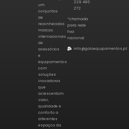
229 480
um
272
conjuntos
de
*chamada
reconhecidas
para rede
marcas
fixa
internacionais
nacional
de
info@galoequipamentos.pt
acessórios
e
equipamentos
com
soluções
inovadoras
que
acrescentam
valor,
qualidade e
conforto a
diferentes
espaços da