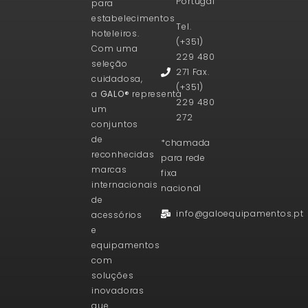
Portugal
para
estabelecimentos
Tel.
hoteleiros.
(+351)
Com uma
229 480
seleção
271 Fax.
cuidadosa,
(+351)
a
GALO®
representa
229 480
um
272
conjuntos
de
*chamada
reconhecidas
para rede
marcas
fixa
internacionais
nacional
de
info@galoequipamentos.pt
acessórios
e
equipamentos
com
soluções
inovadoras
que