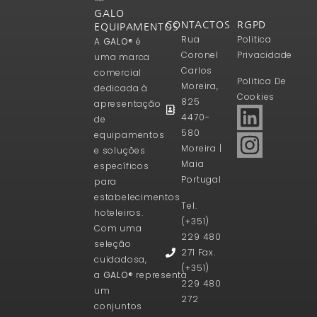
GALO
CONTACTOS
RGPD
EQUIPAMENTOS
Rua
Politica
A
GALO®
é
Coronel
Privacidade
uma marca
Carlos
comercial
Politica De
Moreira,
dedicada à
Cookies
825
apresentação
4470-
de
580
equipamentos
Moreira |
e soluções
Maia
específicos
Portugal
para
estabelecimentos
Tel.
hoteleiros.
(+351)
Com uma
229 480
seleção
271 Fax.
cuidadosa,
(+351)
a
GALO®
representa
229 480
um
272
conjuntos