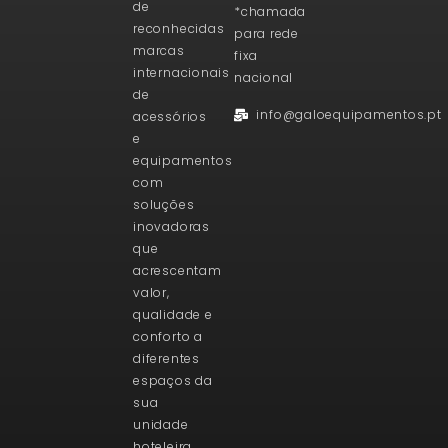
de
*chamada
reconhecidas
para rede
marcas
fixa
internacionais
nacional
de
info@galoequipamentos.pt
acessórios
e
equipamentos
com
soluções
inovadoras
que
acrescentam
valor,
qualidade e
conforto a
diferentes
espaços da
sua
unidade
hoteleira.