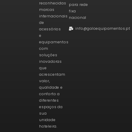
reconhecidas
para rede
marcas
fixa
internacionais
nacional
de
info@galoequipamentos.pt
acessórios
e
equipamentos
com
soluções
inovadoras
que
acrescentam
valor,
qualidade e
conforto a
diferentes
espaços da
sua
unidade
hoteleira.