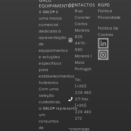
GALO
CONTACTOS
RGPD
EQUIPAMENTOS
Rua
Politica
A
GALO®
é
Coronel
Privacidade
uma marca
Carlos
comercial
Politica De
Moreira,
dedicada à
Cookies
825
apresentação
4470-
de
580
equipamentos
Moreira |
e soluções
Maia
específicos
Portugal
para
estabelecimentos
Tel.
hoteleiros.
(+351)
Com uma
229 480
seleção
271 Fax.
cuidadosa,
(+351)
a
GALO®
representa
229 480
um
272
conjuntos
de
*chamada