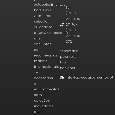
estabelecimentos
Tel.
hoteleiros.
(+351)
Com uma
229 480
seleção
271 Fax.
cuidadosa,
(+351)
a
GALO®
representa
229 480
um
272
conjuntos
de
*chamada
reconhecidas
para rede
marcas
fixa
internacionais
nacional
de
info@galoequipamentos.pt
acessórios
e
equipamentos
com
soluções
inovadoras
que