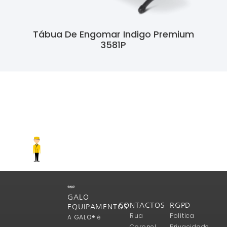
Tábua De Engomar Indigo Premium
3581P
Ler Mais
GALO
CONTACTOS
RGPD
EQUIPAMENTOS
Rua
Politica
A
GALO®
é
Coronel
Privacidade