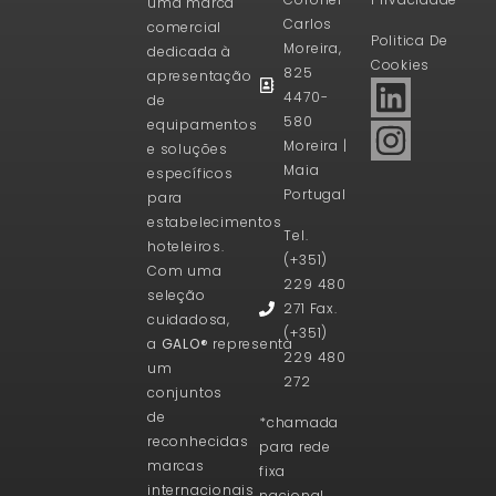
uma marca
Carlos
comercial
Politica De
Moreira,
dedicada à
Cookies
825
apresentação
4470-
de
580
equipamentos
Moreira |
e soluções
Maia
específicos
Portugal
para
estabelecimentos
Tel.
hoteleiros.
(+351)
Com uma
229 480
seleção
271 Fax.
cuidadosa,
(+351)
a
GALO®
representa
229 480
um
272
conjuntos
de
*chamada
reconhecidas
para rede
marcas
fixa
internacionais
nacional