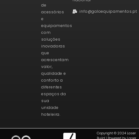
de
info@galoequipamentos.pt
acessórios
e
equipamentos
com
soluções
inovadoras
que
acrescentam
valor,
qualidade e
conforto a
diferentes
espaços da
sua
unidade
hoteleira.
Copyright © 2024 Laser
Build | Powered by Laser