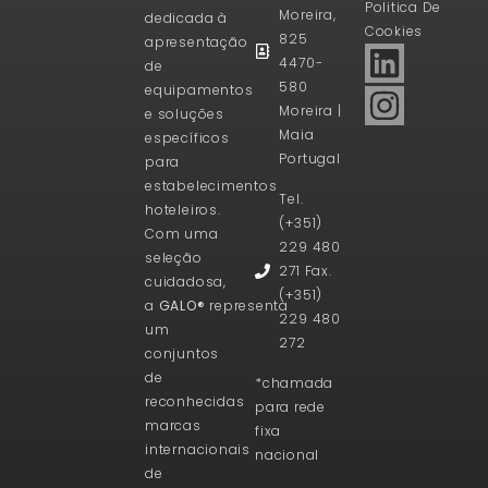
Politica De
Moreira,
dedicada à
Cookies
825
apresentação
4470-
de
580
equipamentos
Moreira |
e soluções
Maia
específicos
Portugal
para
estabelecimentos
Tel.
hoteleiros.
(+351)
Com uma
229 480
seleção
271 Fax.
cuidadosa,
(+351)
a
GALO®
representa
229 480
um
272
conjuntos
de
*chamada
reconhecidas
para rede
marcas
fixa
internacionais
nacional
de