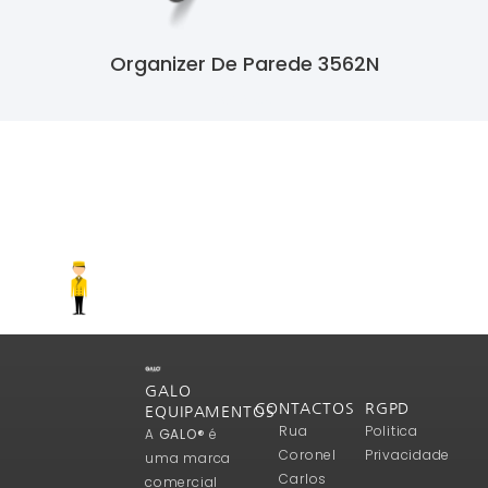
Organizer De Parede 3562N
Ler Mais
GALO
CONTACTOS
RGPD
EQUIPAMENTOS
Rua
Politica
A
GALO®
é
Coronel
Privacidade
uma marca
Carlos
comercial