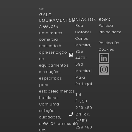
GALO
CONTACTOS
RGPD
EQUIPAMENTOS
Rua
Politica
A
GALO®
é
Coronel
Privacidade
uma marca
Carlos
comercial
Politica De
Moreira,
dedicada à
Cookies
825
apresentação
4470-
de
580
equipamentos
Moreira |
e soluções
Maia
específicos
Portugal
para
estabelecimentos
Tel.
hoteleiros.
(+351)
Com uma
229 480
seleção
271 Fax.
cuidadosa,
(+351)
a
GALO®
representa
229 480
um