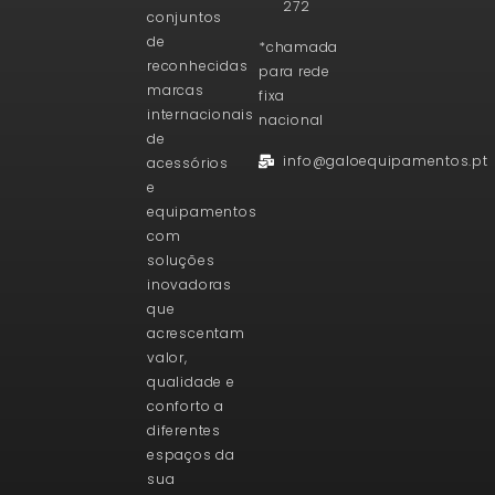
272
conjuntos
de
*chamada
reconhecidas
para rede
marcas
fixa
internacionais
nacional
de
info@galoequipamentos.pt
acessórios
e
equipamentos
com
soluções
inovadoras
que
acrescentam
valor,
qualidade e
conforto a
diferentes
espaços da
sua