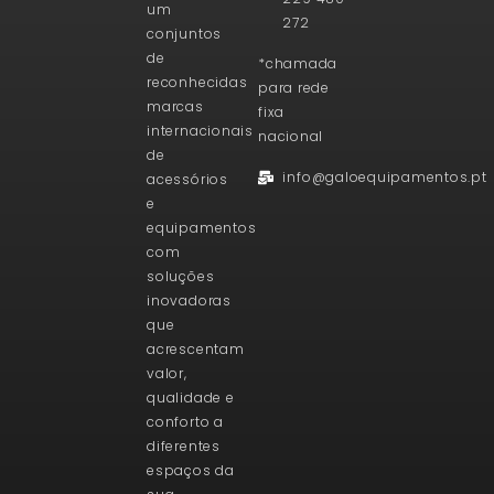
um
272
conjuntos
de
*chamada
reconhecidas
para rede
marcas
fixa
internacionais
nacional
de
info@galoequipamentos.pt
acessórios
e
equipamentos
com
soluções
inovadoras
que
acrescentam
valor,
qualidade e
conforto a
diferentes
espaços da