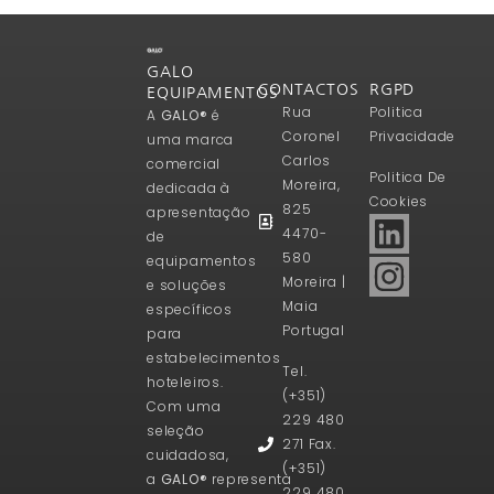
GALO
CONTACTOS
RGPD
EQUIPAMENTOS
Rua
Politica
A
GALO®
é
Coronel
Privacidade
uma marca
Carlos
comercial
Politica De
Moreira,
dedicada à
Cookies
825
apresentação
4470-
de
580
equipamentos
Moreira |
e soluções
Maia
específicos
Portugal
para
estabelecimentos
Tel.
hoteleiros.
(+351)
Com uma
229 480
seleção
271 Fax.
cuidadosa,
(+351)
a
GALO®
representa
229 480