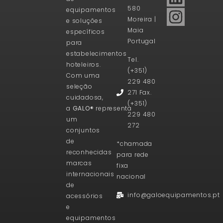
580
equipamentos
Moreira |
e soluções
Maia
específicos
Portugal
para
estabelecimentos
Tel.
hoteleiros.
(+351)
Com uma
229 480
seleção
271 Fax.
cuidadosa,
(+351)
a
GALO®
representa
229 480
um
272
conjuntos
de
*chamada
reconhecidas
para rede
marcas
fixa
internacionais
nacional
de
info@galoequipamentos.pt
acessórios
e
equipamentos