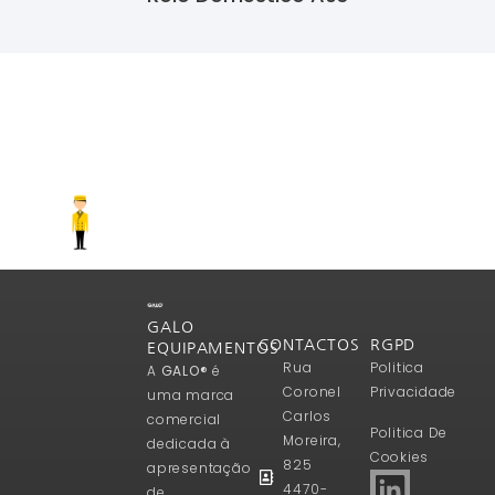
Ler Mais
GALO
CONTACTOS
RGPD
EQUIPAMENTOS
Rua
Politica
A
GALO®
é
Coronel
Privacidade
uma marca
Carlos
comercial
Politica De
Moreira,
dedicada à
Cookies
825
apresentação
4470-
de