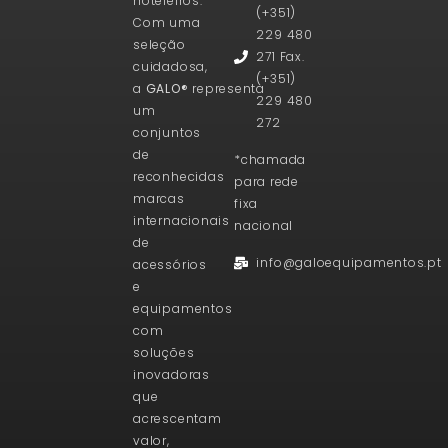
hoteleiros.
(+351)
Com uma
229 480
seleção
271 Fax.
cuidadosa,
(+351)
a
GALO®
representa
229 480
um
272
conjuntos
de
*chamada
reconhecidas
para rede
marcas
fixa
internacionais
nacional
de
info@galoequipamentos.pt
acessórios
e
equipamentos
com
soluções
inovadoras
que
acrescentam
valor,