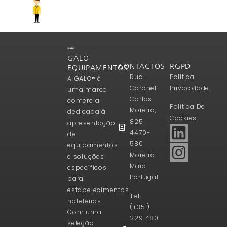
GALO
CONTACTOS
RGPD
EQUIPAMENTOS
Rua
Politica
A
GALO®
é
Coronel
Privacidade
uma marca
Carlos
comercial
Politica De
Moreira,
dedicada à
Cookies
825
apresentação
4470-
de
580
equipamentos
Moreira |
e soluções
Maia
específicos
Portugal
para
estabelecimentos
Tel.
hoteleiros.
(+351)
Com uma
229 480
seleção