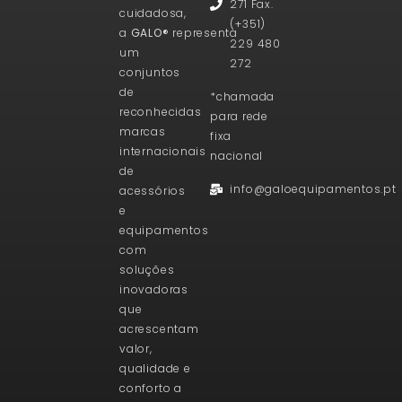
271 Fax.
cuidadosa,
(+351)
a
GALO®
representa
229 480
um
272
conjuntos
de
*chamada
reconhecidas
para rede
marcas
fixa
internacionais
nacional
de
info@galoequipamentos.pt
acessórios
e
equipamentos
com
soluções
inovadoras
que
acrescentam
valor,
qualidade e
conforto a