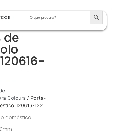
rcas
s de
Rolo
120616-
de
ra Colours
/ Porta-
méstico 120616-122
olo doméstico
 60mm