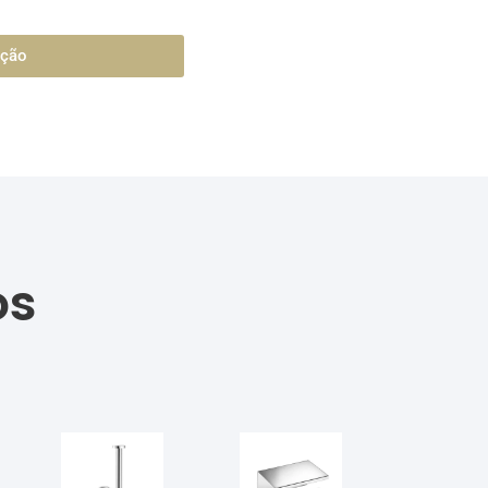
ação
os