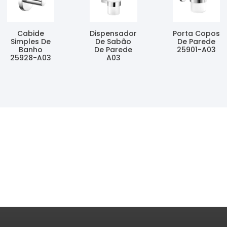
Cabide
Dispensador
Porta Copos
Simples De
De Sabão
De Parede
Banho
De Parede
25901-A03
25928-A03
A03
Ler Mais
Ler Mais
Ler Mais