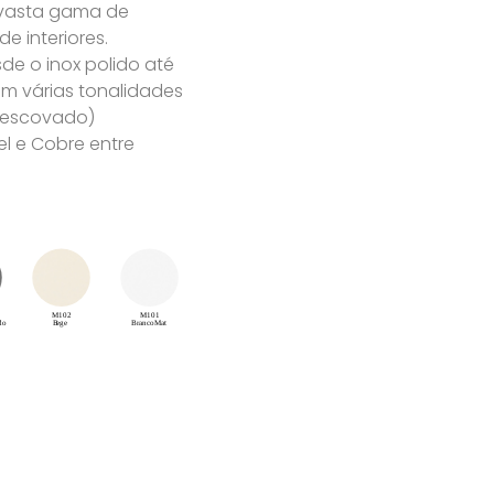
 vasta gama de
 interiores.
e o inox polido até
m várias tonalidades
u escovado)
l e Cobre entre