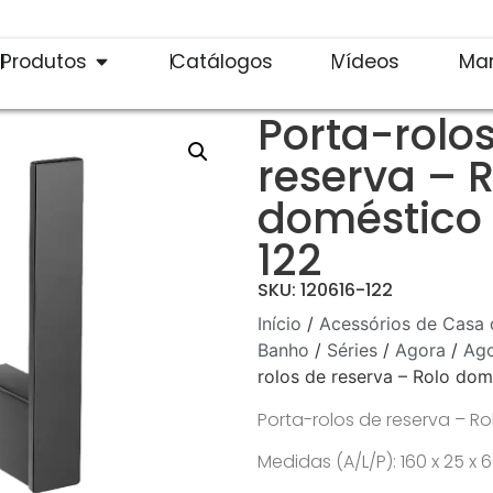
Produtos
Catálogos
Vídeos
Ma
Porta-rolo
reserva – 
doméstico 
122
SKU: 120616-122
Início
/
Acessórios de Casa 
Banho
/
Séries
/
Agora
/
Ago
rolos de reserva – Rolo do
Porta-rolos de reserva – R
Medidas (A/L/P): 160 x 25 x