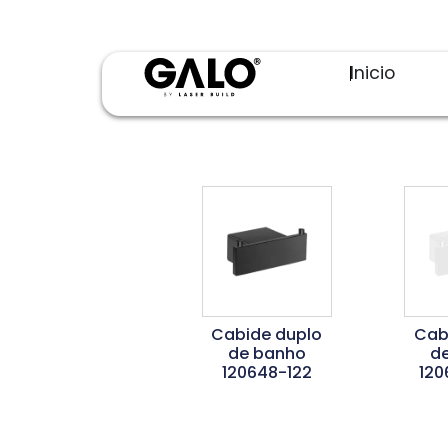
Inicio
Cabide duplo
Cab
de banho
d
120648-122
120
Ler Mais
L