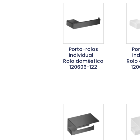
Porta-rolos
Po
individual –
ind
Rolo doméstico
Rolo
120606-122
120
Ler Mais
L