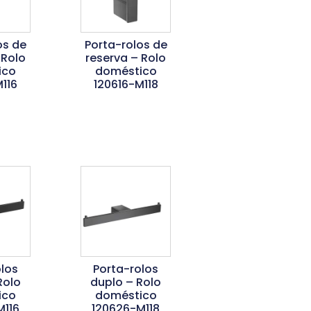
os de
Porta-rolos de
 Rolo
reserva – Rolo
ico
doméstico
116
120616-M118
is
Ler Mais
los
Porta-rolos
Rolo
duplo – Rolo
ico
doméstico
M116
120626-M118