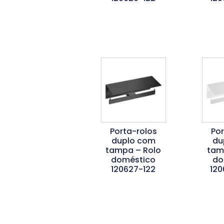
Ler Mais
L
Porta-rolos
Po
duplo com
du
tampa – Rolo
tam
doméstico
do
120627-122
120
Ler Mais
L