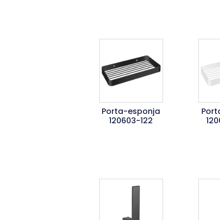
Porta-esponja
Port
120603-122
120
Ler Mais
L