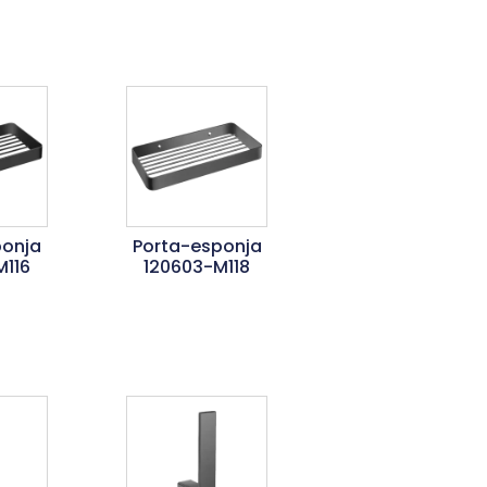
ponja
Porta-esponja
M116
120603-M118
is
Ler Mais