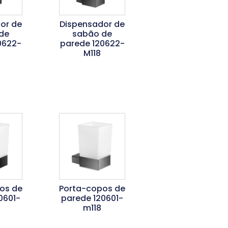
or de
Dispensador de
de
sabão de
0622-
parede 120622-
M118
is
Ler Mais
os de
Porta-copos de
0601-
parede 120601-
m118
is
Ler Mais