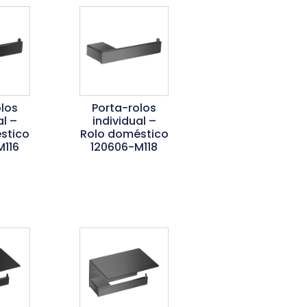
los
Porta-rolos
al –
individual –
stico
Rolo doméstico
M116
120606-M118
is
Ler Mais