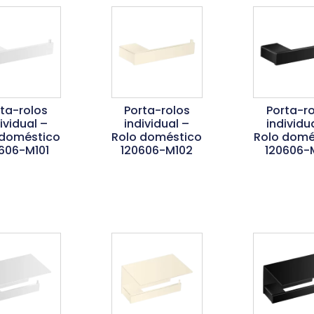
rta-rolos
Porta-rolos
Porta-ro
ividual –
individual –
individu
 doméstico
Rolo doméstico
Rolo domé
606-M101
120606-M102
120606-
er Mais
Ler Mais
Ler Ma