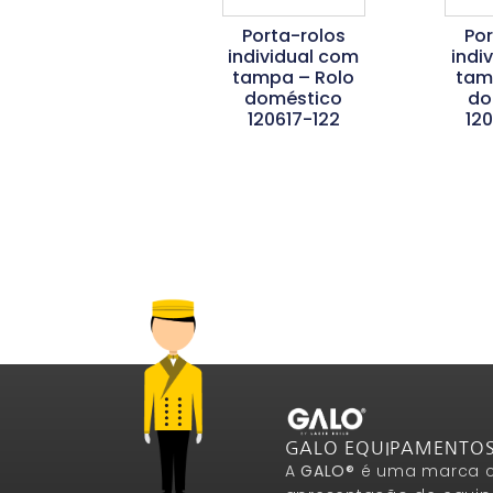
Porta-rolos
Po
individual com
indi
tampa – Rolo
tam
doméstico
do
120617-122
12
Ler Mais
L
GALO EQUIPAMENTO
A
GALO®
é uma marca c