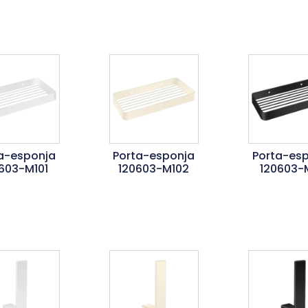
a-esponja
Porta-esponja
Porta-es
603-M101
120603-M102
120603-
er Mais
Ler Mais
Ler Ma