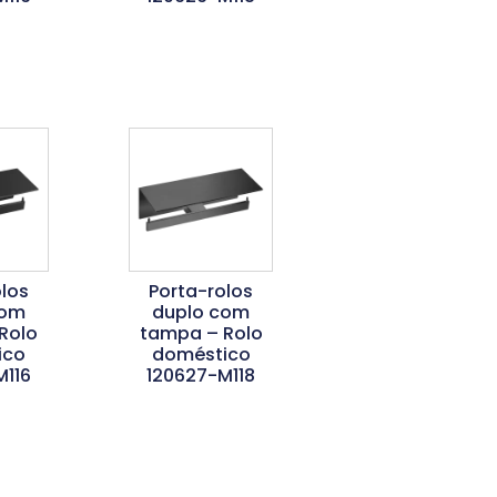
is
Ler Mais
los
Porta-rolos
com
duplo com
Rolo
tampa – Rolo
ico
doméstico
M116
120627-M118
is
Ler Mais