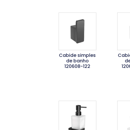
Cabide simples
Cabi
de banho
d
120608-122
120
Ler Mais
L