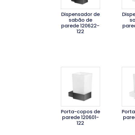
Dispensador de
Disp
sabão de
s
parede 120622-
pare
122
Ler Mais
L
Porta-copos de
Port
parede 120601-
pare
122
Ler Mais
L