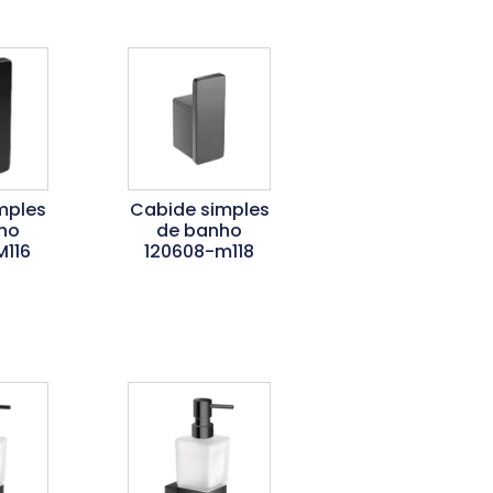
mples
Cabide simples
ho
de banho
M116
120608-m118
is
Ler Mais