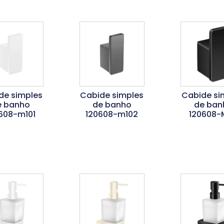
de simples
Cabide simples
Cabide si
e banho
de banho
de ban
608-m101
120608-m102
120608-
er Mais
Ler Mais
Ler Ma