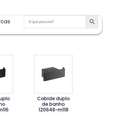
rcas
uplo
Cabide duplo
ho
de banho
m116
120648-m118
is
Ler Mais