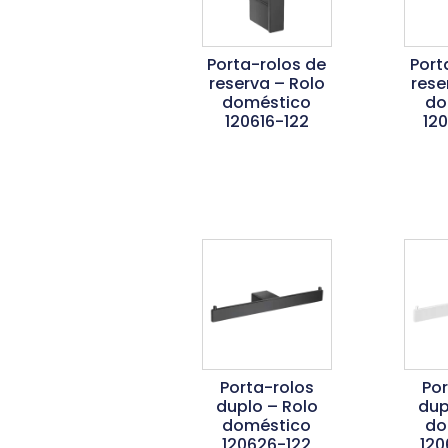
Porta-rolos de
Port
reserva – Rolo
rese
doméstico
do
120616-122
12
Ler Mais
L
Porta-rolos
Po
duplo – Rolo
dup
doméstico
do
120626-122
120