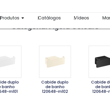
Produtos
Catálogos
Vídeos
Ma
Categoria: Agora Colours
ide duplo
Cabide duplo
Cabide d
e banho
de banho
de ban
648-m101
120648-m102
120648-
er Mais
Ler Mais
Ler Ma