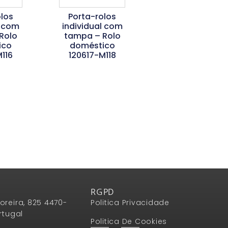
los
Porta-rolos
l com
individual com
Rolo
tampa – Rolo
ico
doméstico
116
120617-M118
is
Ler Mais
RGPD
oreira, 825 4470-
Politica Privacidade
rtugal
Politica De Cookies