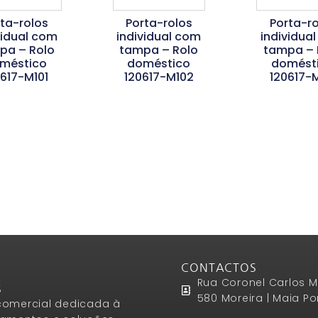
rta-rolos
Porta-rolos
Porta-ro
vidual com
individual com
individua
pa – Rolo
tampa – Rolo
tampa – 
méstico
doméstico
domést
0617-M101
120617-M102
120617-M
er Mais
Ler Mais
Ler Ma
CONTACTOS
Rua Coronel Carlos M
S
580 Moreira | Maia Po
omercial dedicada à