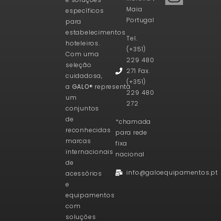
Maia
específicos
Portugal
para
estabelecimentos
Tel.
hoteleiros.
(+351)
Com uma
229 480
seleção
271 Fax.
cuidadosa,
(+351)
a
GALO®
representa
229 480
um
272
conjuntos
de
*chamada
reconhecidas
para rede
marcas
fixa
internacionais
nacional
de
info@galoequipamentos.pt
acessórios
e
equipamentos
com
soluções