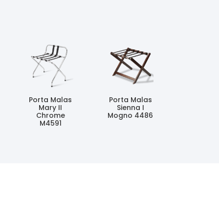
Porta Malas
Porta Malas
Mary II
Sienna I
Chrome
Mogno 4486
M4591
Ler Mais
Ler Mais