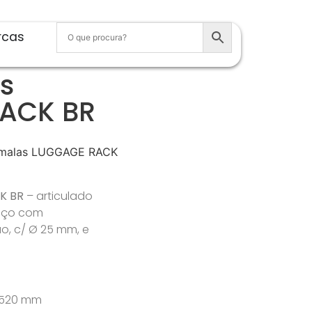
rcas
s
ACK BR
 malas LUGGAGE RACK
CK BR
– articulado
 aço com
o, c/ Ø 25 mm, e
– 520 mm