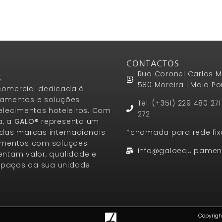
CONTACTOS
Rua Coronel Carlos M
S
580 Moreira | Maia Po
omercial dedicada à
amentos e soluções
Tel. (+351) 229 480 27
elecimentos hoteleiros. Com
272
a, a
GALO®
representa um
das marcas internacionais
*chamada para rede fix
amentos com soluções
info@galoequipamen
ntam valor, qualidade e
espaços da sua unidade
Copyrigh