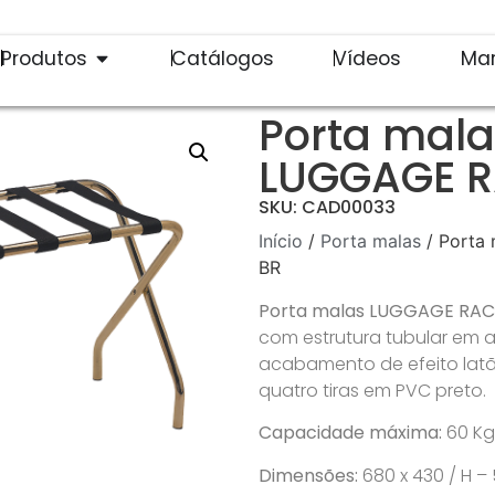
Produtos
Catálogos
Vídeos
Ma
Porta mala
LUGGAGE R
SKU: CAD00033
Início
/
Porta malas
/ Porta
BR
Porta malas LUGGAGE RA
com estrutura tubular em
acabamento de efeito latã
quatro tiras em PVC preto.
Capacidade máxima:
60 Kg
Dimensões:
680 x 430 / H 