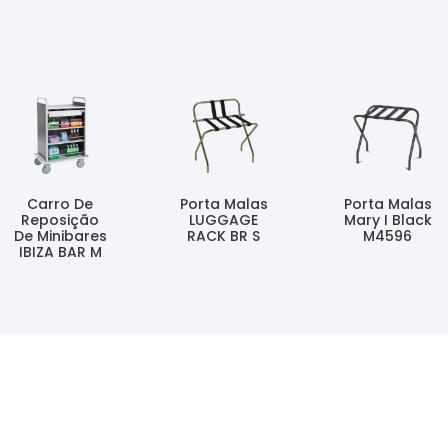
Carro De
Porta Malas
Porta Malas
Reposição
LUGGAGE
Mary I Black
De Minibares
RACK BR S
M4596
IBIZA BAR M
Ler Mais
Ler Mais
Ler Mais