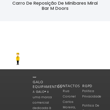
Carro De Reposição De Minibares Mirai
Bar M Doors
Ler Mais
GALO
CONTACTOS
RGPD
EQUIPAMENTOS
Rua
Politica
A
GALO®
é
Coronel
Privacidade
uma marca
Carlos
comercial
Politica De
Moreira,
dedicada à