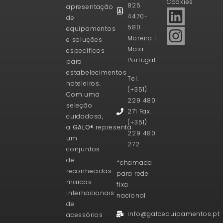
Cookies
825
apresentação
4470-
de
580
equipamentos
Moreira |
e soluções
Maia
específicos
Portugal
para
estabelecimentos
Tel.
hoteleiros.
(+351)
Com uma
229 480
seleção
271 Fax.
cuidadosa,
(+351)
a
GALO®
representa
229 480
um
272
conjuntos
de
*chamada
reconhecidas
para rede
marcas
fixa
internacionais
nacional
de
info@galoequipamentos.pt
acessórios