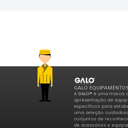
GALO EQUIPAMENTO
A
GALO®
é uma marca c
apresentação de equip
específicos para estab
uma seleção cuidados
conjuntos de reconheci
de acessórios e equip