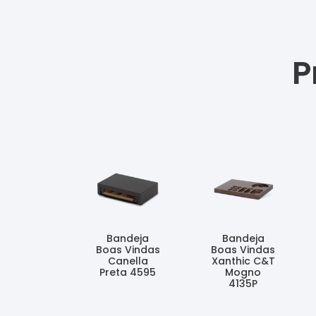
P
Bandeja
Bandeja
Boas Vindas
Boas Vindas
Canella
Xanthic C&T
Preta 4595
Mogno
4135P
Ler Mais
Ler Mais