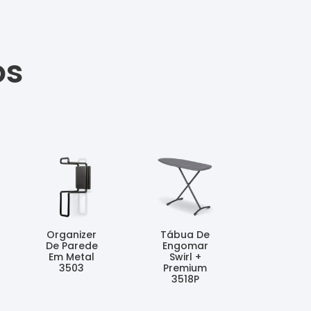
os
Organizer
Tábua De
De Parede
Engomar
Em Metal
Swirl +
3503
Premium
3518P
Ler Mais
Ler Mais