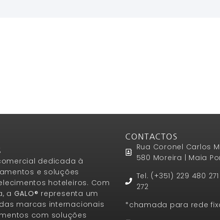
CONTACTOS
Rua Coronel Carlos M
S
580 Moreira | Maia Po
omercial dedicada à
amentos e soluções
Tel. (+351) 229 480 27
elecimentos hoteleiros. Com
272
a, a
GALO®
representa um
das marcas internacionais
*chamada para rede fix
amentos com soluções