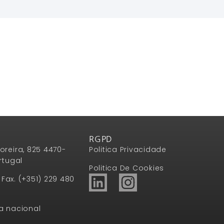
RGPD
oreira, 825 4470-
Politica Privacidade
rtugal
Politica De Cookies
1 Fax. (+351) 229 480
a nacional