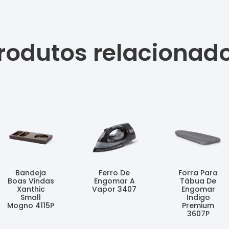
rodutos relacionad
Bandeja
Ferro De
Forra Para
Boas Vindas
Engomar A
Tábua De
Xanthic
Vapor 3407
Engomar
Small
Indigo
Ler Mais
Mogno 4115P
Premium
3607P
Ler Mais
Ler Mais