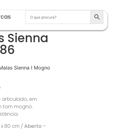
rcas
s Sienna
486
Malas Sienna I Mogno
o
 articulado, em
m tom mogno.
istência.
1 x 80 cm /
Aberto
–