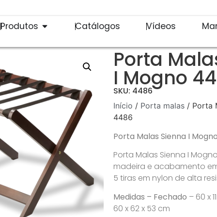
Produtos
Catálogos
Vídeos
Ma
Porta Mala
I Mogno 4
SKU: 4486
Início
/
Porta malas
/ Porta 
4486
Porta Malas Sienna I Mogn
Porta Malas Sienna I Mogno
madeira e acabamento e
5 tiras em nylon de alta res
Medidas – Fechado
– 60 x 1
60 x 62 x 53 cm