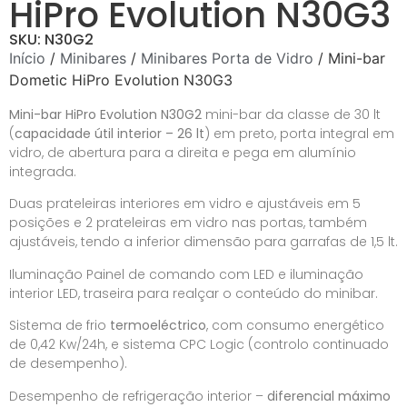
HiPro Evolution N30G3
SKU: N30G2
Início
/
Minibares
/
Minibares Porta de Vidro
/ Mini-bar
Dometic HiPro Evolution N30G3
Mini-bar HiPro Evolution N30G2
mini-bar da classe de 30 lt
(
capacidade útil interior – 26 lt
) em preto, porta integral em
vidro, de abertura para a direita e pega em alumínio
integrada.
Duas prateleiras interiores em vidro e ajustáveis em 5
posições e 2 prateleiras em vidro nas portas, também
ajustáveis, tendo a inferior dimensão para garrafas de 1,5 lt.
Iluminação Painel de comando com LED e iluminação
interior LED, traseira para realçar o conteúdo do minibar.
Sistema de frio
termoeléctrico
, com consumo energético
de 0,42 Kw/24h, e sistema CPC Logic (controlo continuado
de desempenho).
Desempenho de refrigeração interior –
diferencial máximo