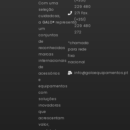
(+351)
Com uma
229 480
seleção
271 Fax.
cuidadosa,
(+351)
a
GALO®
representa
229 480
um
272
conjuntos
de
*chamada
reconhecidas
para rede
marcas
fixa
internacionais
nacional
de
info@galoequipamentos.pt
acessórios
e
equipamentos
com
soluções
inovadoras
que
acrescentam
valor,