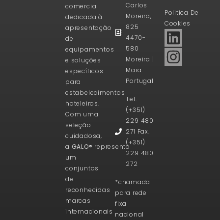
Carlos
comercial
Politica De
Moreira,
dedicada à
Cookies
825
apresentação
4470-
de
580
equipamentos
Moreira |
e soluções
Maia
específicos
Portugal
para
estabelecimentos
Tel.
hoteleiros.
(+351)
Com uma
229 480
seleção
271 Fax.
cuidadosa,
(+351)
a
GALO®
representa
229 480
um
272
conjuntos
de
*chamada
reconhecidas
para rede
marcas
fixa
internacionais
nacional