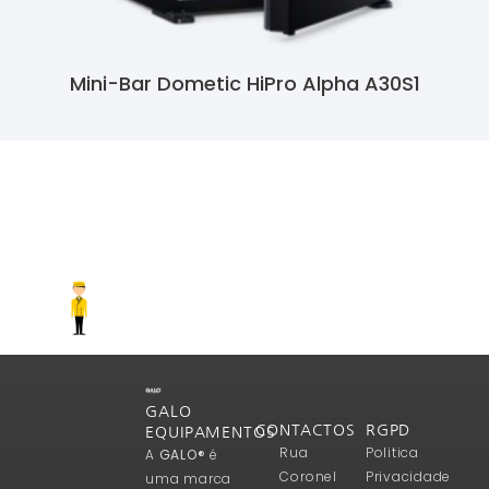
Mini-Bar Dometic HiPro Alpha A30S1
Ler Mais
GALO
CONTACTOS
RGPD
EQUIPAMENTOS
Rua
Politica
A
GALO®
é
Coronel
Privacidade
uma marca