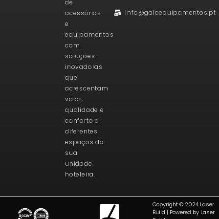
de
info@galoequipamentos.pt
acessórios
e
equipamentos
com
soluções
inovadoras
que
acrescentam
valor,
qualidade e
conforto a
diferentes
espaços da
sua
unidade
hoteleira.
Copyright © 2024 Laser
Build | Powered by Laser