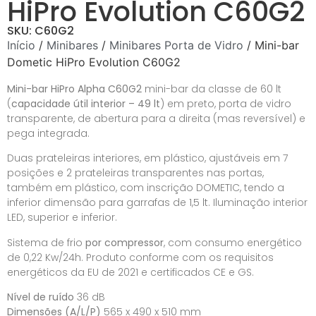
HiPro Evolution C60G2
SKU: C60G2
Início
/
Minibares
/
Minibares Porta de Vidro
/ Mini-bar
Dometic HiPro Evolution C60G2
Mini-bar HiPro Alpha C60G2
mini-bar da classe de 60 lt
(
capacidade útil interior – 49 lt
) em preto, porta de vidro
transparente, de abertura para a direita (mas reversível) e
pega integrada.
Duas prateleiras interiores, em plástico, ajustáveis em 7
posições e 2 prateleiras transparentes nas portas,
também em plástico, com inscrição DOMETIC, tendo a
inferior dimensão para garrafas de 1,5 lt. Iluminação interior
LED, superior e inferior.
Sistema de frio
por compressor
, com consumo energético
de 0,22 Kw/24h. Produto conforme com os requisitos
energéticos da EU de 2021 e certificados CE e GS.
Nível de ruído
36 dB
Dimensões (A/L/P)
565 x 490 x 510 mm