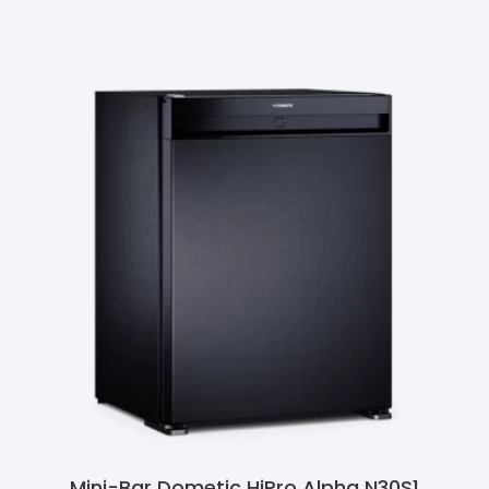
Mini-Bar Dometic HiPro Alpha N30S1