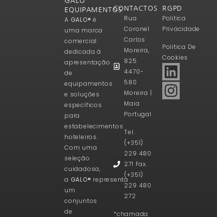
GALO
CONTACTOS
RGPD
EQUIPAMENTOS
Rua
Politica
A
GALO®
é
Coronel
Privacidade
uma marca
Carlos
comercial
Politica De
Moreira,
dedicada à
Cookies
825
apresentação
4470-
de
580
equipamentos
Moreira |
e soluções
Maia
específicos
Portugal
para
estabelecimentos
Tel.
hoteleiros.
(+351)
Com uma
229 480
seleção
271 Fax.
cuidadosa,
(+351)
a
GALO®
representa
229 480
um
272
conjuntos
de
*chamada