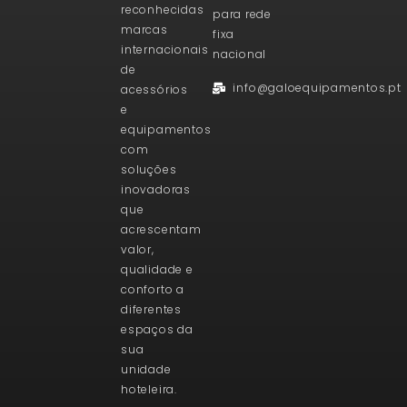
reconhecidas
para rede
marcas
fixa
internacionais
nacional
de
info@galoequipamentos.pt
acessórios
e
equipamentos
com
soluções
inovadoras
que
acrescentam
valor,
qualidade e
conforto a
diferentes
espaços da
sua
unidade
hoteleira.