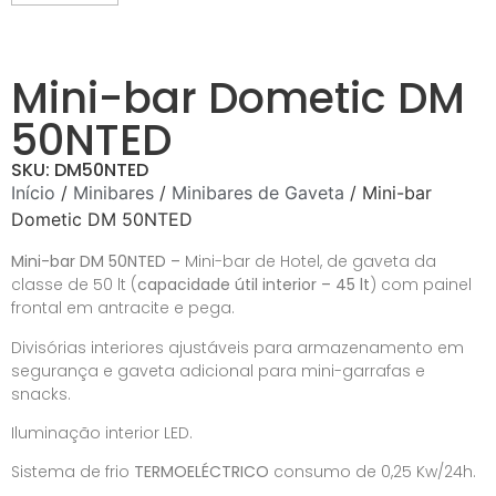
Mini-bar Dometic DM
50NTED
SKU: DM50NTED
Início
/
Minibares
/
Minibares de Gaveta
/ Mini-bar
Dometic DM 50NTED
Mini-bar DM 50NTED –
Mini-bar de Hotel, de gaveta da
classe de 50 lt (
capacidade útil interior – 45 lt
) com painel
frontal em antracite e pega.
Divisórias interiores ajustáveis para armazenamento em
segurança e gaveta adicional para mini-garrafas e
snacks.
Iluminação interior LED.
Sistema de frio
TERMOELÉCTRICO
consumo de 0,25 Kw/24h.