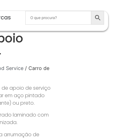
rcas
poio
L
od Service
/ Carro de
L
de apoio de serviço
lar em aço pintado
ante) ou preto.
merado laminado com
nizada.
ara arrumação de