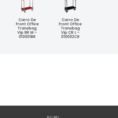
Carro De
Carro De
Front Office
Front Office
Transbag
Transbag
Vip BR M –
Vip CR L –
010001BR
010002CR
Ler Mais
Ler Mais
RGPD