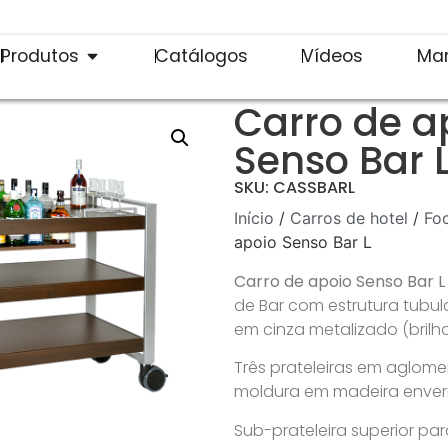
Produtos
Catálogos
Vídeos
Ma
Carro de a
Senso Bar 
SKU: CASSBARL
Início
/
Carros de hotel
/
Fo
apoio Senso Bar L
Carro de apoio Senso Bar 
de Bar com estrutura tubu
em cinza metalizado (brilh
Três prateleiras em aglo
moldura em madeira enver
Sub-prateleira superior p