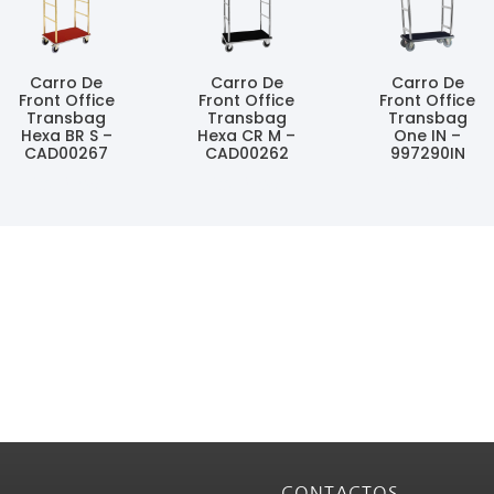
Carro De
Carro De
Carro De
Front Office
Front Office
Front Office
Transbag
Transbag
Transbag
Hexa BR S –
Hexa CR M –
One IN –
CAD00267
CAD00262
997290IN
Ler Mais
Ler Mais
Ler Mais
CONTACTOS