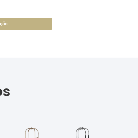
ação
os