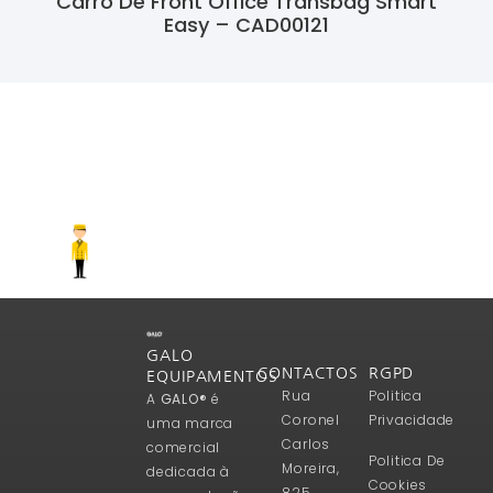
Carro De Front Office Transbag Smart
Easy – CAD00121
Ler Mais
GALO
CONTACTOS
RGPD
EQUIPAMENTOS
Rua
Politica
A
GALO®
é
Coronel
Privacidade
uma marca
Carlos
comercial
Politica De
Moreira,
dedicada à
Cookies
825