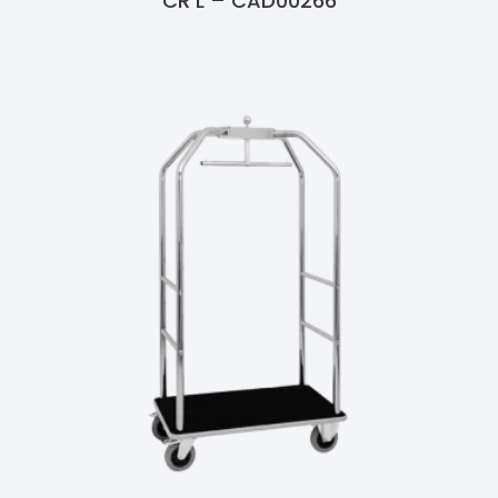
CR L – CAD00266
Ler Mais