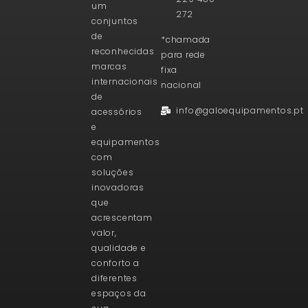
um
272
conjuntos
de
*chamada
reconhecidas
para rede
marcas
fixa
internacionais
nacional
de
info@galoequipamentos.pt
acessórios
e
equipamentos
com
soluções
inovadoras
que
acrescentam
valor,
qualidade e
conforto a
diferentes
espaços da