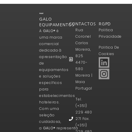
GALO
CONTACTOS
RGPD
EQUIPAMENTOS
Rua
Politica
A
GALO®
é
Coronel
Privacidade
uma marca
Carlos
comercial
Politica De
Moreira,
dedicada à
Cookies
825
apresentação
4470-
de
580
equipamentos
Moreira |
e soluções
Maia
específicos
Portugal
para
estabelecimentos
Tel.
hoteleiros.
(+351)
Com uma
229 480
seleção
271 Fax.
cuidadosa,
(+351)
a
GALO®
representa
229 480