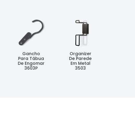
Gancho
Organizer
Para Tábua
De Parede
De Engomar
Em Metal
3603P
3503
Ler Mais
Ler Mais