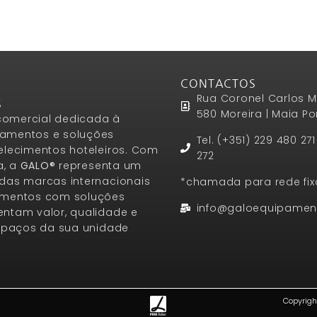
CONTACTOS
Rua Coronel Carlos M
S
580 Moreira | Maia Po
omercial dedicada à
amentos e soluções
Tel. (+351) 229 480 27
elecimentos hoteleiros. Com
272
a, a
GALO®
representa um
das marcas internacionais
*chamada para rede fix
amentos com soluções
info@galoequipamen
ntam valor, qualidade e
espaços da sua unidade
Copyrigh