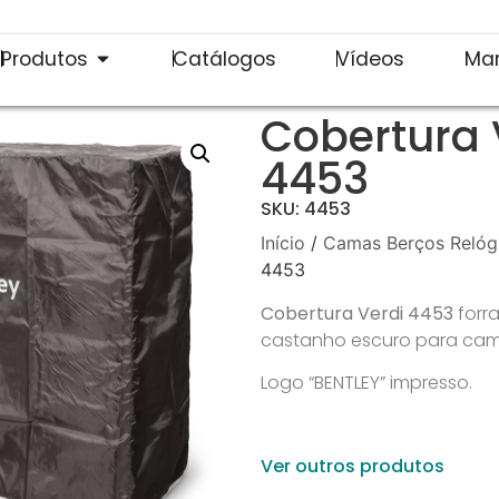
Produtos
Catálogos
Vídeos
Ma
Cobertura 
4453
SKU: 4453
Início
/
Camas Berços Relóg
4453
Cobertura Verdi 4453
forr
castanho escuro para cama
Logo “BENTLEY” impresso.
Ver outros produtos