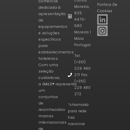
Carlos
comercial
Politica De
Moreira,
dedicada à
Cookies
825
apresentação
4470-
de
580
equipamentos
Moreira |
e soluções
Maia
específicos
Portugal
para
estabelecimentos
Tel.
hoteleiros.
(+351)
Com uma
229 480
seleção
271 Fax.
cuidadosa,
(+351)
a
GALO®
representa
229 480
um
272
conjuntos
de
*chamada
reconhecidas
para rede
marcas
fixa
internacionais
nacional
de