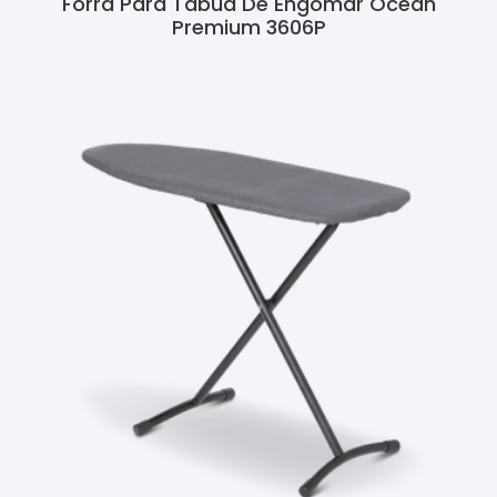
Forra Para Tábua De Engomar Ocean
Premium 3606P
Ler Mais