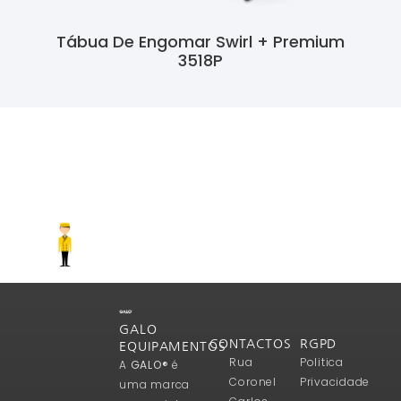
Tábua De Engomar Swirl + Premium
3518P
Ler Mais
GALO
CONTACTOS
RGPD
EQUIPAMENTOS
Rua
Politica
A
GALO®
é
Coronel
Privacidade
uma marca