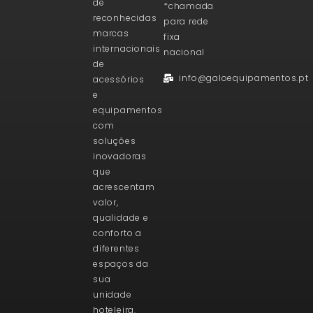
de
*chamada
reconhecidas
para rede
marcas
fixa
internacionais
nacional
de
info@galoequipamentos.pt
acessórios
e
equipamentos
com
soluções
inovadoras
que
acrescentam
valor,
qualidade e
conforto a
diferentes
espaços da
sua
unidade
hoteleira.