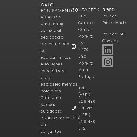
GALO
CONTACTOS
RGPD
EQUIPAMENTOS
Rua
Politica
A
GALO®
é
Coronel
Privacidade
uma marca
Carlos
comercial
Politica De
Moreira,
dedicada à
Cookies
825
apresentação
4470-
de
580
equipamentos
Moreira |
e soluções
Maia
específicos
Portugal
para
estabelecimentos
Tel.
hoteleiros.
(+351)
Com uma
229 480
seleção
271 Fax.
cuidadosa,
(+351)
a
GALO®
representa
229 480
um
272
conjuntos